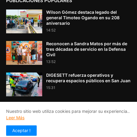
PUBLICACIONES POPULARES
Wilson Gómez destaca legado del
general Timoteo Ogando en su 208
aniversario
14:52
Reconocen a Sandra Matos por más de
tres décadas de servicio en la Defensa
Civil
13:52
DIGESETT refuerza operativos y
recupera espacios públicos en San Juan
15:31
Nuestro sitio web utiliza cookies para mejorar su experiencia..
Leer Más
INICIO
ACERCA DE NOSOTROS
CONTACTO
Aceptar !
Copyright ©
2026
EL PORTA VOZ DEL SUR