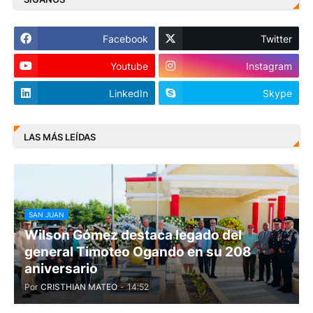
Facebook
Twitter
Youtube
Instagram
LinkedIn
Skype
LAS MÁS LEÍDAS
SAN JUAN
Wilson Gómez destaca legado del
general Timoteo Ogando en su 208
aniversario
Por
CRISTHIAN MATEO
-
14:52