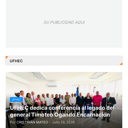
SU PUBLICIDAD AQUI
UFHEC
UFHEC
UFHEC dedica conferencia al legado del
general Timoteo Ogando Encarnación
Por
CRISTHIAN MATEO
-
Julio 29, 2026