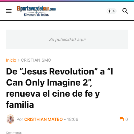
Su publicidad aqui
Inicio
CRISTIANISMO
De “Jesus Revolution” a “I
Can Only Imagine 2”,
renueva el cine de fe y
familia
Por
CRISTHIAN MATEO
-
18:06
0
Comments