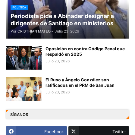
POLÍTICA
Periodista pide a Abinader designar a
dirigentes de Santiago en ministerios
Por
CRISTHIAN MATEO
-
Julio 23, 2026
Oposición en contra Código Penal que
respaldó en 2025
Julio 23, 2026
El Ruso y Ángelo González son
ratificados en el PRM de San Juan
Julio 20, 2026
SÍGANOS
Facebook
Twitter