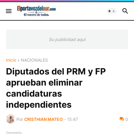
Su publicidad aqui
Inicio
NACIONALES
Diputados del PRM y FP
aprueban eliminar
candidaturas
independientes
Por
CRISTHIAN MATEO
-
15:47
0
Comments