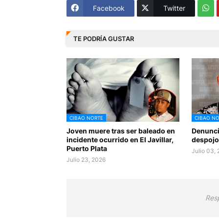
Facebook
Twitter
TE PODRÍA GUSTAR
CIBAO NORTE
CIBAO NO
Joven muere tras ser baleado en
Denunci
incidente ocurrido en El Javillar,
despojo
Puerto Plata
Julio 03,
Julio 23, 2026
Res