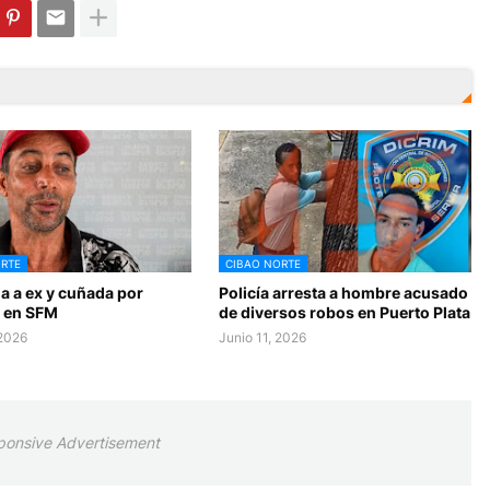
RTE
CIBAO NORTE
a a ex y cuñada por
Policía arresta a hombre acusado
 en SFM
de diversos robos en Puerto Plata
 2026
Junio 11, 2026
ponsive Advertisement