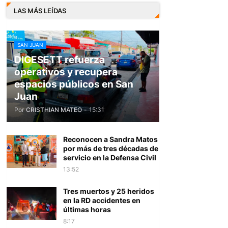
LAS MÁS LEÍDAS
SAN JUAN
DIGESETT refuerza
operativos y recupera
espacios públicos en San
Juan
Por
CRISTHIAN MATEO
-
15:31
Reconocen a Sandra Matos
por más de tres décadas de
servicio en la Defensa Civil
13:52
Tres muertos y 25 heridos
en la RD accidentes en
últimas horas
8:17