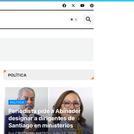
POLÍTICA
POLÍTICA
Periodista pide a Abinader
designar a dirigentes de
Santiago en ministerios
Por
CRISTHIAN MATEO
-
Julio 23, 2026