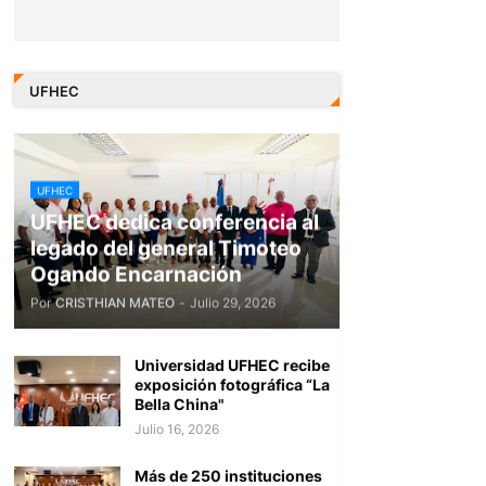
UFHEC
UFHEC
UFHEC dedica conferencia al
legado del general Timoteo
Ogando Encarnación
Por
CRISTHIAN MATEO
-
Julio 29, 2026
Universidad UFHEC recibe
exposición fotográfica “La
Bella China"
Julio 16, 2026
Más de 250 instituciones