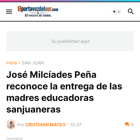
Su publicidad aqui
Inicio
SAN JUAN
José Milcíades Peña
reconoce la entrega de las
madres educadoras
sanjuaneras
Por
CRISTHIAN MATEO
-
10:37
0
Comments