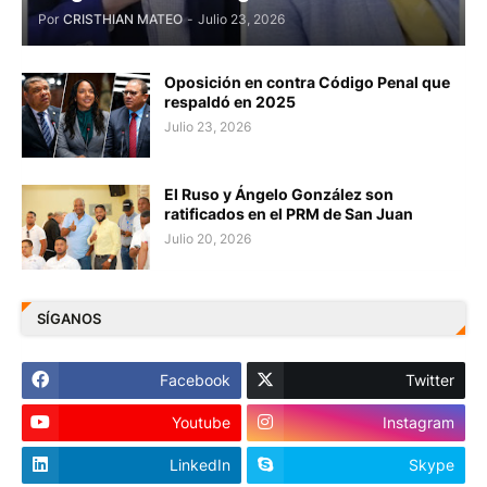
Por
CRISTHIAN MATEO
-
Julio 23, 2026
Oposición en contra Código Penal que
respaldó en 2025
Julio 23, 2026
El Ruso y Ángelo González son
ratificados en el PRM de San Juan
Julio 20, 2026
SÍGANOS
Facebook
Twitter
Youtube
Instagram
LinkedIn
Skype