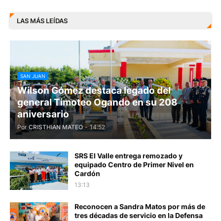
LAS MÁS LEÍDAS
SAN JUAN
Wilson Gómez destaca legado del
general Timoteo Ogando en su 208
aniversario
Por
CRISTHIAN MATEO
-
14:52
SRS El Valle entrega remozado y
equipado Centro de Primer Nivel en
Cardón
13:13
Reconocen a Sandra Matos por más de
tres décadas de servicio en la Defensa