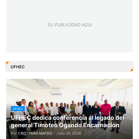
SU PUBLICIDAD AQUI
UFHEC
UFHEC
UFHEC dedica conferencia al legado del
general Timoteo Ogando Encarnación
Por
CRISTHIAN MATEO
-
Julio 29, 2026