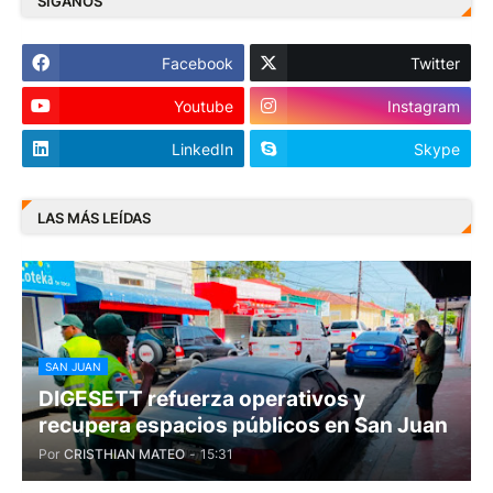
SÍGANOS
Facebook
Twitter
Youtube
Instagram
LinkedIn
Skype
LAS MÁS LEÍDAS
SAN JUAN
DIGESETT refuerza operativos y
recupera espacios públicos en San Juan
Por
CRISTHIAN MATEO
-
15:31