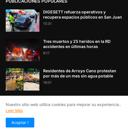
PUBLICACIONES POPULARES
DIGESETT refuerza operativos y
recupera espacios públicos en San Juan
15:31
Tres muertos y 25 heridos en la RD
accidentes en últimas horas
8:17
Residentes de Arroyo Cano protestan
por más de un mes sin agua potable
16:01
Nuestro sitio web utiliza cookies para mejorar su experiencia..
Leer Más
INICIO
ACERCA DE NOSOTROS
CONTACTO
Aceptar !
Copyright ©
2026
EL PORTA VOZ DEL SUR