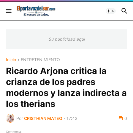
Su publicidad aqui
Inicio
ENTRETENIMIENTO
Ricardo Arjona critica la
crianza de los padres
modernos y lanza indirecta a
los therians
Por
CRISTHIAN MATEO
-
17:43
0
Comments