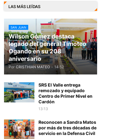
LAS MÁS LEÍDAS
SAN JUAN
Wilson Gómez destaca
legado del general Timoteo
Ogando en su 208
aniversario
Por
CRISTHIAN MATEO
-
14:52
SRS El Valle entrega
remozado y equipado
Centro de Primer Nivel en
Cardón
13:13
Reconocen a Sandra Matos
por más de tres décadas de
servicio en la Defensa Civil