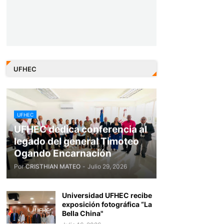
UFHEC
UFHEC
UFHEC dedica conferencia al
legado del general Timoteo
Ogando Encarnación
Por
CRISTHIAN MATEO
-
Julio 29, 2026
Universidad UFHEC recibe
exposición fotográfica “La
Bella China"