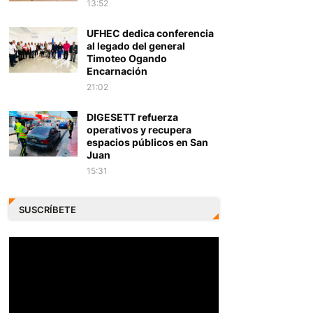
13:52
UFHEC dedica conferencia
al legado del general
Timoteo Ogando
Encarnación
21:02
DIGESETT refuerza
operativos y recupera
espacios públicos en San
Juan
15:31
SUSCRÍBETE