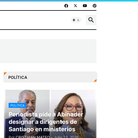
POLÍTICA
POLÍTICA
Periodista pide a Abinader
designar a dirigentes de
Santiago en ministerios
Por
CRISTHIAN MATEO
-
Julio 23, 2026