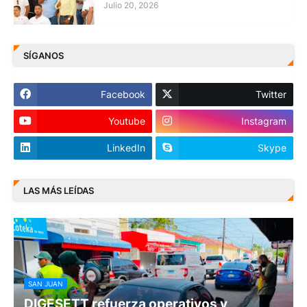
Julio 20, 2026
SÍGANOS
Facebook
Twitter
Youtube
Instagram
LinkedIn
Skype
LAS MÁS LEÍDAS
SAN JUAN
DIGESETT refuerza operativos y