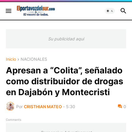
Su publicidad aqui
Inicio
NACIONALES
Apresan a “Colita”, señalado
como distribuidor de drogas
en Dajabón y Montecristi
Por
CRISTHIAN MATEO
-
5:30
0
Comments