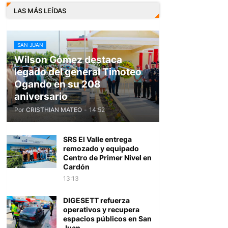
LAS MÁS LEÍDAS
SAN JUAN
Wilson Gómez destaca
legado del general Timoteo
Ogando en su 208
aniversario
Por
CRISTHIAN MATEO
-
14:52
SRS El Valle entrega
remozado y equipado
Centro de Primer Nivel en
Cardón
13:13
DIGESETT refuerza
operativos y recupera
espacios públicos en San
Juan