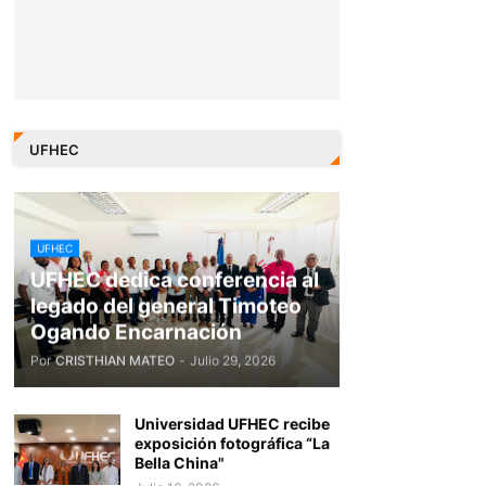
UFHEC
UFHEC
UFHEC dedica conferencia al
legado del general Timoteo
Ogando Encarnación
Por
CRISTHIAN MATEO
-
Julio 29, 2026
Universidad UFHEC recibe
exposición fotográfica “La
Bella China"