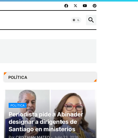
POLÍTICA
POLÍTICA
Periodista pide a Abinader
designar a dirigentes de
Santiago en ministerios
Por
CRISTHIAN MATEO
-
Julio 23, 2026