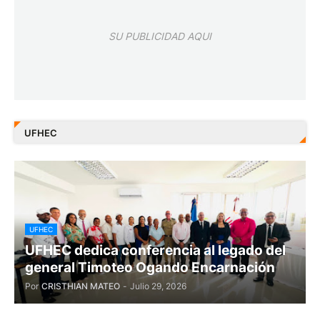
SU PUBLICIDAD AQUI
UFHEC
UFHEC
UFHEC dedica conferencia al legado del
general Timoteo Ogando Encarnación
Por
CRISTHIAN MATEO
-
Julio 29, 2026