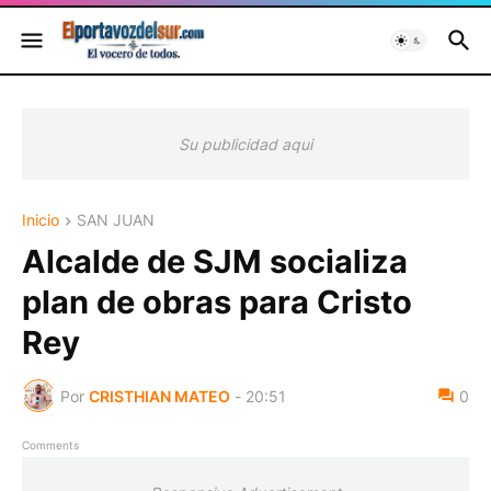
Su publicidad aqui
Inicio
SAN JUAN
Alcalde de SJM socializa
plan de obras para Cristo
Rey
Por
CRISTHIAN MATEO
-
20:51
0
Comments