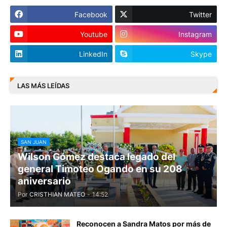
Facebook
Twitter
Youtube
Instagram
LinkedIn
Skype
LAS MÁS LEÍDAS
SAN JUAN
Wilson Gómez destaca legado del
general Timoteo Ogando en su 208
aniversario
Por
CRISTHIAN MATEO
-
14:52
Reconocen a Sandra Matos por más de