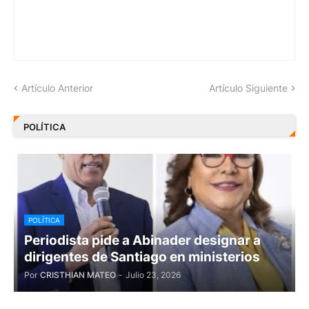
Artículo Anterior
Artículo Siguiente
POLÍTICA
POLÍTICA
Periodista pide a Abinader designar a
dirigentes de Santiago en ministerios
Por
CRISTHIAN MATEO
-
Julio 23, 2026