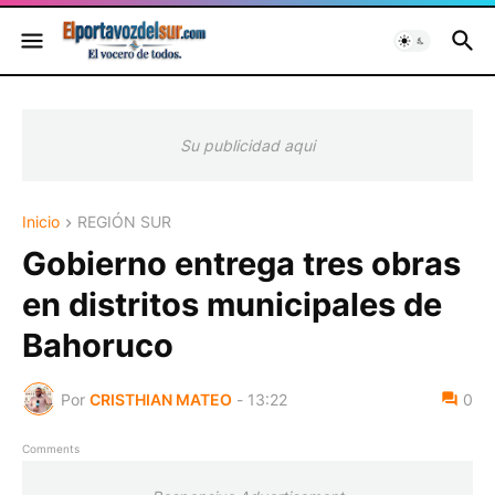
Su publicidad aqui
Inicio
REGIÓN SUR
Gobierno entrega tres obras
en distritos municipales de
Bahoruco
Por
CRISTHIAN MATEO
-
13:22
0
Comments